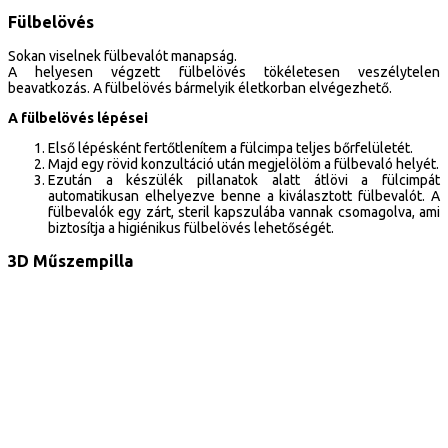
Fülbelövés
Sokan viselnek fülbevalót manapság.
A helyesen végzett fülbelövés tökéletesen veszélytelen
beavatkozás. A fülbelövés bármelyik életkorban elvégezhető.
A fülbelövés lépései
Első lépésként fertőtlenítem a fülcimpa teljes bőrfelületét.
Majd egy rövid konzultáció után megjelölöm a fülbevaló helyét.
Ezután a készülék pillanatok alatt átlövi a fülcimpát
automatikusan elhelyezve benne a kiválasztott fülbevalót. A
fülbevalók egy zárt, steril kapszulába vannak csomagolva, ami
biztosítja a higiénikus fülbelövés lehetőségét.
3D Műszempilla