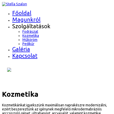
Főoldal
Magunkról
Szolgáltatások
Fodrászat
Kozmetika
Műköröm
Pedikűr
Galéria
Kapcsolat
Kozmetika
Kozmetikánkat igyekszünk maximálisan naprakészre modernizálni,
ezért beszereztünk az igénynek megfelelő mikrodermabráziós
arccsiszoló gépet, ultrahangot, arcvasalót, valamint kozmetikai