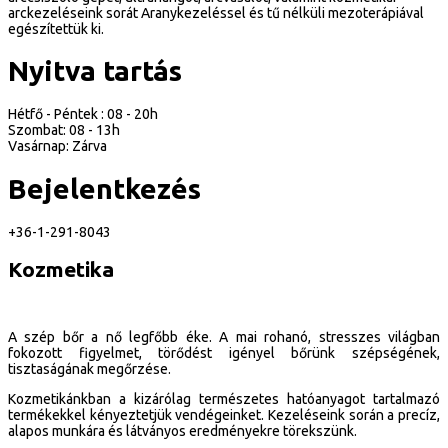
arckezeléseink sorát Aranykezeléssel és tű nélküli mezoterápiával
egészítettük ki.
Nyitva tartás
Hétfő - Péntek : 08 - 20h
Szombat: 08 - 13h
Vasárnap: Zárva
Bejelentkezés
+36-1-291-8043
Kozmetika
A szép bőr a nő legfőbb éke. A mai rohanó, stresszes világban
fokozott figyelmet, törődést igényel bőrünk szépségének,
tisztaságának megőrzése.
Kozmetikánkban a kizárólag természetes hatóanyagot tartalmazó
termékekkel kényeztetjük vendégeinket. Kezeléseink során a precíz,
alapos munkára és látványos eredményekre törekszünk.