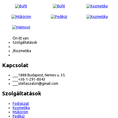
Ön itt van:
Szolgáltatások
/
Kozmetika
Kapcsolat
___
1888 Budapest, Nemes u. 35.
___
+36-1-291-8043
___
stellaszalon@gmail.com
Szolgáltatások
Fodrászat
Kozmetika
Műköröm
Pedikűr