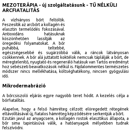
MEZOTERÁPIA - új szolgáltatásunk - TŰ NÉLKÜLI
ARCFIATALITÁS
A vízhiányos bőrt feltöltik.
Feszesítik az arcbőrt a kollagén és
elasztin termelődés fokozásával.
Antioxidáns hatásuknak
köszönhetően lassítják az
öregedési folyamatokat. A bőr
puhábbá, teltebbé,
egészségesebbé és sugárzóbbá válik, a ráncok látványosan
csökkennek. A bőr alá juttatott koktélok nemcsak táplálják a bőrt, de
méregtelenítő, nyugtató és regeneráló hatásuk van Tartós eredményt
hoz sebészeti beavatkozások nélkül is. Fájdalommentes természetes
módszer nincs mellékhatása, költséghatékony, nincsen gyógyulási
idő.
Mikrodermabrázió
A bőrcsiszoló eljárás egyre nagyobb teret hódit. A kezelés célja a
bőrfiatalítás.
Alapelve, hogy a felső hámréteg célzott elöregedett rétegének
eltávolításával új, fiatalos hámréteg képződésére serkentjük a bőrt.
Ezután javul az anyagcsere, a kollagén rostok elasztikus állapota, a
bőr sima tapintásúvá válik, a hatóanyagok mélyebben tudnak
felszívódni.