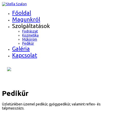
Főoldal
Magunkról
Szolgáltatások
Fodrászat
Kozmetika
Műköröm
Pedikűr
Galéria
Kapcsolat
Pedikűr
Üzletünkben üzemel pedikűr, gyógypedikűr, valamint reflex- és
talpmasszázs.