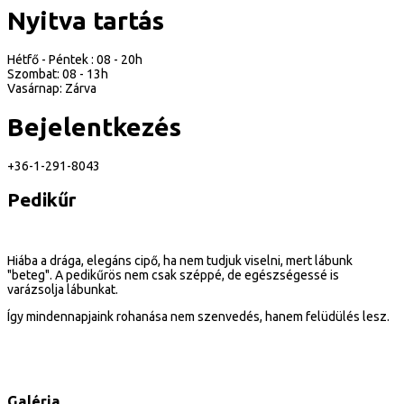
Nyitva tartás
Hétfő - Péntek : 08 - 20h
Szombat: 08 - 13h
Vasárnap: Zárva
Bejelentkezés
+36-1-291-8043
Pedikűr
Hiába a drága, elegáns cipő, ha nem tudjuk viselni, mert lábunk
"beteg". A pedikűrös nem csak széppé, de egészségessé is
varázsolja lábunkat.
Így mindennapjaink rohanása nem szenvedés, hanem felüdülés lesz.
Galéria