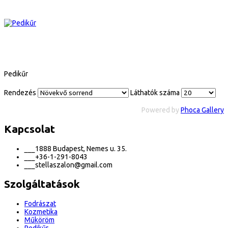
Pedikűr
Rendezés
Láthatók száma
Powered by
Phoca Gallery
Kapcsolat
___
1888 Budapest, Nemes u. 35.
___
+36-1-291-8043
___
stellaszalon@gmail.com
Szolgáltatások
Fodrászat
Kozmetika
Műköröm
Pedikűr