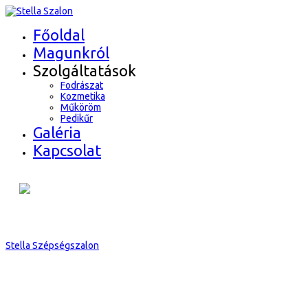
Főoldal
Magunkról
Szolgáltatások
Fodrászat
Kozmetika
Műköröm
Pedikűr
Galéria
Kapcsolat
Stella Szépségszalon