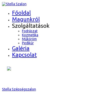
Főoldal
Magunkról
Szolgáltatások
Fodrászat
Kozmetika
Műköröm
Pedikűr
Galéria
Kapcsolat
Stella Szépségszalon