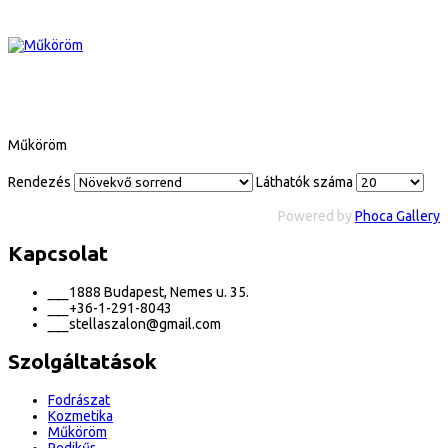
Műköröm
Rendezés
Láthatók száma
Powered by
Phoca Gallery
Kapcsolat
___
1888 Budapest, Nemes u. 35.
___
+36-1-291-8043
___
stellaszalon@gmail.com
Szolgáltatások
Fodrászat
Kozmetika
Műköröm
Pedikűr